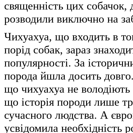
священність цих собачок, 
розводили виключно на заб
Чихуахуа, що входить в то
порід собак, зараз знаходи
популярності. За історичн
порода йшла досить довго.
що чихуахуа не володіють 
що історія породи лише тр
сучасного людства. А євр
усвідомила необхідність р