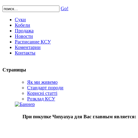
Go!
Суки
Кобели
Продажа
Новости
Расписание КСУ
Коментарии
Контакты
Страницы
Як ми живемо
Стандарт породи
Корисні статті
Розклад КСУ
При покупке Чихуахуа для Вас главным является: